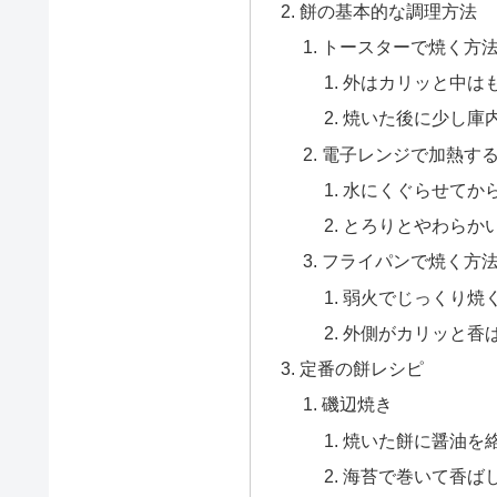
餅の基本的な調理方法
トースターで焼く方
外はカリッと中は
焼いた後に少し庫
電子レンジで加熱す
水にくぐらせてか
とろりとやわらか
フライパンで焼く方
弱火でじっくり焼
外側がカリッと香
定番の餅レシピ
磯辺焼き
焼いた餅に醤油を
海苔で巻いて香ば