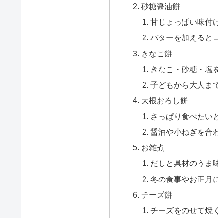
砂糖醤油餅
甘じょっぱい味付
バターを加えると
きなこ餅
きなこ・砂糖・塩
子どもから大人ま
大根おろし餅
さっぱり食べたい
醤油や小ねぎを合
お雑煮
だしと具材のうま
冬の食事やお正月
チーズ餅
チーズをのせて焼