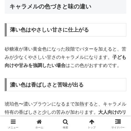
キャラメルの色づきと味の違い
薄い色はやさしい甘さに仕上がる
砂糖液が薄い黄金色になった段階でバターを加えると、苦
みが少なくやさしい甘さのキャラメルになります。
子ども
向けや甘みを強調したい場合
はこの色がおすすめです。
濃い色は香ばしさと苦味が出る
琥珀色〜濃いブラウンになるまで加熱すると、キャラメル
特有の香ばしさと少しの苦みが加わります。
大人向けのリ
ッチな風味
に仕上がります。コーヒーや紅茶と合わせて食
べるのにも向いています。
メニュー
ホーム
検索
トップ
サイドバー