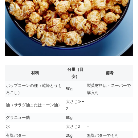
分量（目
材料
備考
安）
ポップコーンの種（乾燥とうも
製菓材料店・スーパーで
50g
ろこし）
購入可
大さじ1〜
油（サラダ油またはコーン油）
–
2
グラニュー糖
80g
–
水
大さじ2
–
有塩バター
20g
無塩バターでも可