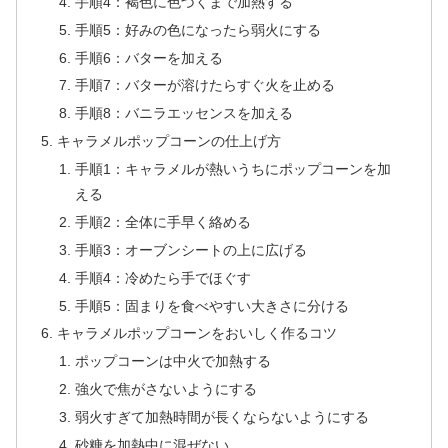
手順4：褐色に色づくまで加熱する
手順5：好みの色になったら弱火にする
手順6：バターを加える
手順7：バターが溶けたらすぐ火を止める
手順8：バニラエッセンスを加える
キャラメルポップコーンの仕上げ方
手順1：キャラメルが熱いうちにポップコーンを加
える
手順2：全体に手早く絡める
手順3：オーブンシートの上に広げる
手順4：冷めたら手でほぐす
手順5：固まりを食べやすい大きさに分ける
キャラメルポップコーンをおいしく作るコツ
ポップコーンは中火で加熱する
強火で焦がさないようにする
弱火すぎて加熱時間が長くならないようにする
砂糖を加熱中に混ぜない