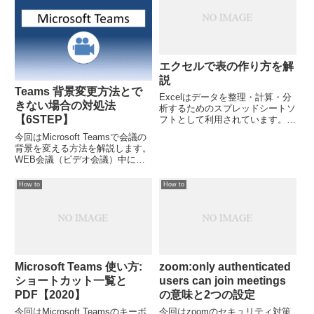
エクセルで表の作り方を解
説
Teams 背景変更方法とで
Excelはデータを整理・計算・分
きない場合の対処法
析するためのスプレッドシートソ
【6STEP】
フトとして利用されています。
以下に、Excelの基本的な使い方
今回はMicrosoft Teamsで会議の
として表の作り方と応用を詳しく
背景を変える方法を解説します。
解説します。
WEB会議（ビデオ会議）中に自
分の背景が映ってしまうと好まし
くない場合に便利な機能です。
How to
How to
Microsoft Teams 使い方:
zoom:only authenticated
ショートカット一覧と
users can join meetings
PDF【2020】
の意味と2つの設定
今回はMicrosoft Teamsのキーボ
今回はzoomのセキュリティ対策