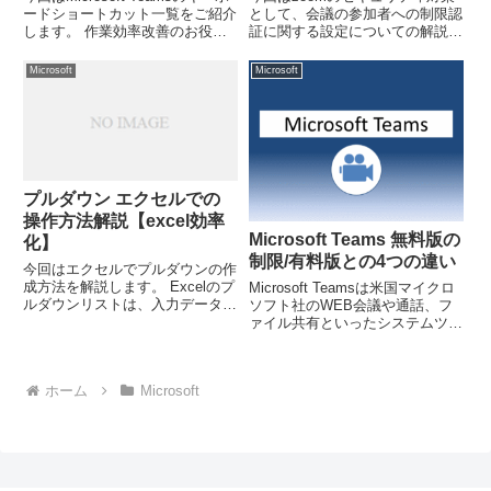
ードショートカット一覧をご紹介
として、会議の参加者への制限認
します。 作業効率改善のお役に
証に関する設定についての解説で
立てれば幸いです。
す。 only authenticated users
can join meetingsという項目の意
Microsoft
Microsoft
味と設定についてです。
プルダウン エクセルでの
操作方法解説【excel効率
Microsoft Teams 無料版の
化】
制限/有料版との4つの違い
今回はエクセルでプルダウンの作
成方法を解説します。 Excelのプ
Microsoft Teamsは米国マイクロ
ルダウンリストは、入力データの
ソフト社のWEB会議や通話、フ
一貫性を保ち、選択肢を使いやす
ァイル共有といったシステムツー
くするための便利な機能です。複
ルです。 無料・有料版があり、
数の選択肢から迅速に正確な入力
機能はプランによって異なってい
を行えるようにすることで、作業
ます。
ホーム
Microsoft
効率を向上させ、入力ミス