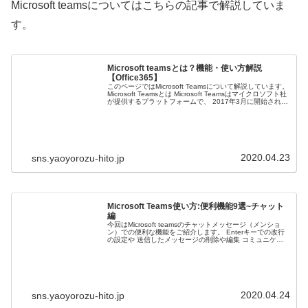
Microsoft teamsについてはこちらの記事で解説していま
す。
Microsoft teamsとは？機能・使い方解説
【Office365】
このページではMicrosoft Teamsについて解説しています。
Microsoft Teamsとは Microsoft Teamsはマイクロソフト社
が提供するプラットフォームで、 2017年3月に開始されま
した。 コミュニケーションや…
2020.04.23
sns.yaoyorozu-hito.jp
Microsoft Teams使い方:便利機能9選~チャット
編
今回はMicrosoft teamsのチャットメッセージ（メンショ
ン）での便利な機能をご紹介します。 Enterキーでの改行
の設定や 送信したメッセージの削除や編集 コミュニケー
ションにも使える機能など、 知っていると作業がしやすく
なるツー…
2020.04.24
sns.yaoyorozu-hito.jp