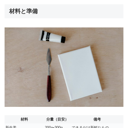
材料と準備
材料
分量（目安）
備考
新生姜
200〜300g
できるだけ新鮮なもの