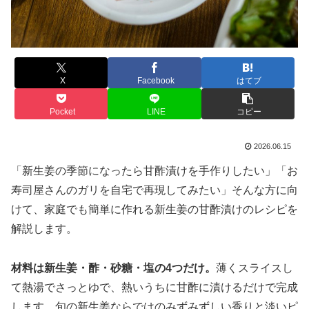
X
Facebook
はてブ
Pocket
LINE
コピー
2026.06.15
「新生姜の季節になったら甘酢漬けを手作りしたい」「お
寿司屋さんのガリを自宅で再現してみたい」そんな方に向
けて、家庭でも簡単に作れる新生姜の甘酢漬けのレシピを
解説します。
材料は新生姜・酢・砂糖・塩の4つだけ。
薄くスライスし
て熱湯でさっとゆで、熱いうちに甘酢に漬けるだけで完成
します。旬の新生姜ならではのみずみずしい香りと淡いピ