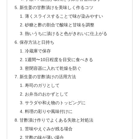
新生姜の甘酢漬けを美味しく作るコツ
薄くスライスすることで味が染みやすい
砂糖と酢の割合で酸味と甘味を調整
熱いうちに漬けると色がきれいに仕上がる
保存方法と日持ち
冷蔵庫で保存
1週間〜10日程度を目安に食べきる
密閉容器に入れて乾燥を防ぐ
新生姜の甘酢漬けの活用方法
寿司のガリとして
お弁当のおかずとして
サラダや和え物のトッピングに
料理の彩りや風味付けに
甘酢漬け作りでよくある失敗と対処法
苦味やえぐみが残る場合
甘酢の味が薄い場合