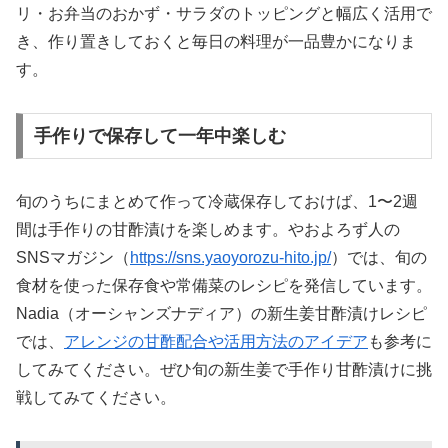
リ・お弁当のおかず・サラダのトッピングと幅広く活用で
き、作り置きしておくと毎日の料理が一品豊かになりま
す。
手作りで保存して一年中楽しむ
旬のうちにまとめて作って冷蔵保存しておけば、1〜2週
間は手作りの甘酢漬けを楽しめます。やおよろず人の
SNSマガジン（
https://sns.yaoyorozu-hito.jp/
）では、旬の
食材を使った保存食や常備菜のレシピを発信しています。
Nadia（オーシャンズナディア）の新生姜甘酢漬けレシピ
では、
アレンジの甘酢配合や活用方法のアイデア
も参考に
してみてください。ぜひ旬の新生姜で手作り甘酢漬けに挑
戦してみてください。