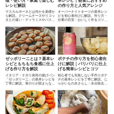
徴・使い方・家庭で楽しむ
本レシピ｜朝食におすすめ
レシピ解説
の作り方と人気アレンジ
マスカルポーネとは何かを基礎か
オーバーナイトオーツの基本レシ
ら解説。クリームチーズやリコッ
ピを初心者向けに解説。作り方・
タとの違い・ティラミスやパスタ
分量の目安・おいしく作るコツ・
への活用法・保存方法・代用チー
ヨーグルト・ピュアのコーヒーパ
ズまで網羅。甘みとコクのある濃
ウダー・抹茶などアレンジレシ
2026
2026
厚なイタリアンチーズを家庭のス
ピ・ダイエット中の取り入れ方・
イーツや料理に活用しよう。
よくある失敗と対処法まで網羅。
忙しい朝の手軽な朝食に。
ゼッポリーニとは？基本レ
ポテチの作り方を初心者向
シピともちもち食感に仕上
けに解説｜パリパリに仕上
げる作り方を解説
げる簡単レシピとコツ
イタリア・ナポリ発祥の揚げパン
初心者でも失敗しない手作りポテ
「ゼッポリーニ」の基本レシピを
チの基本レシピを丁寧に解説。じ
丁寧に解説。青のりが固まらない
ゃがいもの水さらし・水分除去・
コツ・ふくらみが悪い原因・チー
揚げ温度の管理・パリパリになら
ズソースのディップレシピ・しら
ない原因と対処法・のり塩やコン
2026
2026
す・コーンなど人気アレンジ・冷
ソメなど味付けアレンジ・保存方
凍保存と温め直し方まで網羅。手
法まで網羅。揚げたての食感を自
軽なおつまみを自宅で作ろう。
宅で楽しもう。