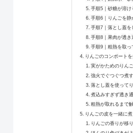
手順5｜砂糖が溶け
手順6｜りんごを静
手順7｜落とし蓋を
手順8｜果肉が透き
手順9｜粗熱を取っ
りんごのコンポートを
実がかためのりん
強火でぐつぐつ煮
落とし蓋を使って
煮込みすぎず透き
粗熱が取れるまで
りんごの皮を一緒に煮
りんごの香りが移
ほんのり色づきが