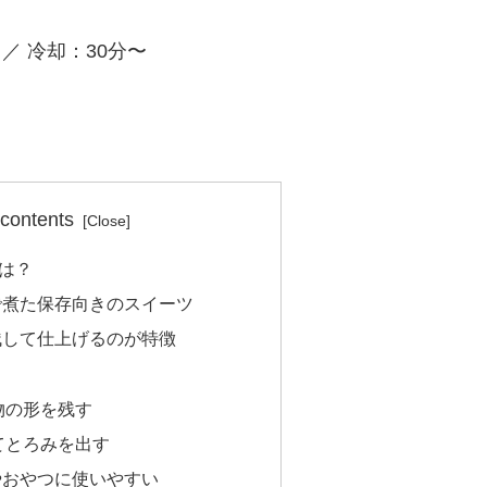
 ／ 冷却：30分〜
 contents
は？
で煮た保存向きのスイーツ
残して仕上げるのが特徴
物の形を残す
てとろみを出す
やおやつに使いやすい