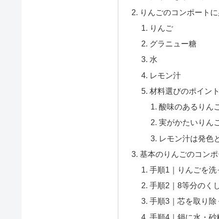
りんごのコンポートに
りんご
グラニュー糖
水
レモン汁
材料選びのポイン
酸味のあるりん
実がかたいりん
レモン汁は発色
基本のりんごのコンポ
手順1｜りんごを洗
手順2｜8等分のく
手順3｜芯を取り除
手順4｜鍋に水・砂