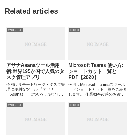
Related articles
Webツール
How to
アサナAsanaツール活用
Microsoft Teams 使い方:
術:世界195か国で人気のタ
ショートカット一覧と
スク管理アプリ
PDF【2020】
今回はリモートワーク・タスク管
今回はMicrosoft Teamsのキーボ
理に便利なツール 「アサナ
ードショートカット一覧をご紹介
（Asana）」についてご紹介しま
します。 作業効率改善のお役に
す。 世界195か国に7万人以上の
立てれば幸いです。
利用者がいるアサナ。 仕事の予
Webツール
How to
定管理が見やすく使いやすいと人
気で、 日本語にも対応していま
す。