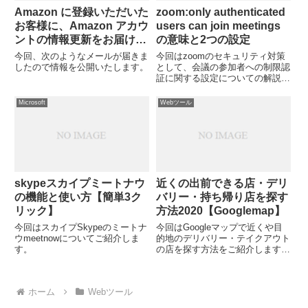
Аmazon に登録いただいた
zoom:only authenticated
お客様に、Аmazon アカウ
users can join meetings
ントの情報更新をお届けし
の意味と2つの設定
ます。
今回、次のようなメールが届きま
今回はzoomのセキュリティ対策
したので情報を公開いたします。
として、会議の参加者への制限認
証に関する設定についての解説で
す。 only authenticated users
can join meetingsという項目の意
Microsoft
Webツール
味と設定についてです。
skypeスカイプミートナウ
近くの出前できる店・デリ
の機能と使い方【簡単3ク
バリー・持ち帰り店を探す
リック】
方法2020【Googlemap】
今回はスカイプSkypeのミートナ
今回はGoogleマップで近くや目
ウmeetnowについてご紹介しま
的地のデリバリー・テイクアウト
す。
の店を探す方法をご紹介します。
検索ワード不要で利用できるので
便利な機能です。
ホーム
Webツール