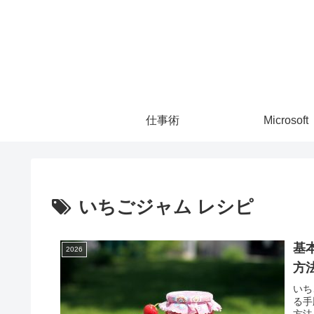
仕事術
Microsoft
いちごジャム レシピ
基
2026
方
いち
る手
方法